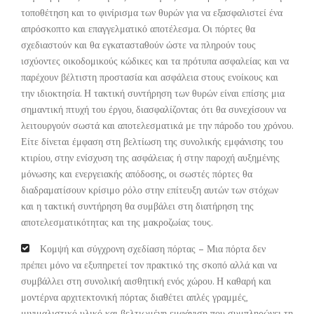
τοποθέτηση και το φινίρισμα των θυρών για να εξασφαλιστεί ένα
απρόσκοπτο και επαγγελματικό αποτέλεσμα. Οι πόρτες θα
σχεδιαστούν και θα εγκατασταθούν ώστε να πληρούν τους
ισχύοντες οικοδομικούς κώδικες και τα πρότυπα ασφαλείας και να
παρέχουν βέλτιστη προστασία και ασφάλεια στους ενοίκους και
την ιδιοκτησία. Η τακτική συντήρηση των θυρών είναι επίσης μια
σημαντική πτυχή του έργου, διασφαλίζοντας ότι θα συνεχίσουν να
λειτουργούν σωστά και αποτελεσματικά με την πάροδο του χρόνου.
Είτε δίνεται έμφαση στη βελτίωση της συνολικής εμφάνισης του
κτιρίου, στην ενίσχυση της ασφάλειας ή στην παροχή αυξημένης
μόνωσης και ενεργειακής απόδοσης, οι σωστές πόρτες θα
διαδραματίσουν κρίσιμο ρόλο στην επίτευξη αυτών των στόχων
και η τακτική συντήρηση θα συμβάλει στη διατήρηση της
αποτελεσματικότητας και της μακροζωίας τους.
Κομψή και σύγχρονη σχεδίαση πόρτας – Μια πόρτα δεν
πρέπει μόνο να εξυπηρετεί τον πρακτικό της σκοπό αλλά και να
συμβάλλει στη συνολική αισθητική ενός χώρου. Η καθαρή και
μοντέρνα αρχιτεκτονική πόρτας διαθέτει απλές γραμμές,
μινιμαλιστικό υλικό και βελτιωμένη εμφάνιση που συμπληρώνει τη