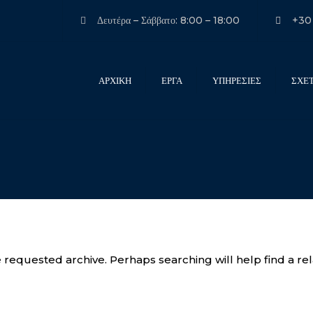
Δευτέρα – Σάββατο: 8:00 – 18:00
+30
ΑΡΧΙΚΗ
ΕΡΓΑ
ΥΠΗΡΕΣΙΕΣ
ΣΧΕ
ΜΕΤΑΛΛΙΚΕΣ
ΚΑΤΑΣΚΕΥΕΣ
ΑΡΧΙΤΕΚΤΟΝΙΚΑ
ΣΥΣΤΗΜΑΤΑ ΑΛΟΥΜΙΝΙΟΥ
ΣΥΝΤΗΡΗΣΕΙΣ
ΓΥΑΛΙΝΕΣ ΚΑΤΑΣΚΕΥΕΣ
ΥΠΗΡΕΣΙΕΣ ΓΙΑ
ΑΡΧΙΤΕΚΤΟΝΕΣ ΚΑΙ
 requested archive. Perhaps searching will help find a rel
ΜΗΧΑΝΙΚΟΥΣ
ΥΠΗΡΕΣΙΕΣ ΓΙΑ
ΚΑΤΑΣΚΕΥΑΣΤΕΣ