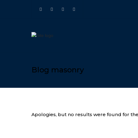
METALUGLASS
METALUGLASS
Facebook
LINKEDIN
page
Blog masonry
Apologies, but no results were found for the